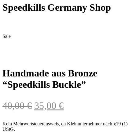
Speedkills Germany Shop
Sale
Handmade aus Bronze
“Speedkills Buckle”
Ursprünglicher
Aktueller
40,00
€
35,00
€
Preis
Preis
Kein Mehrwertsteuerausweis, da Kleinunternehmer nach §19 (1)
war:
ist:
UStG.