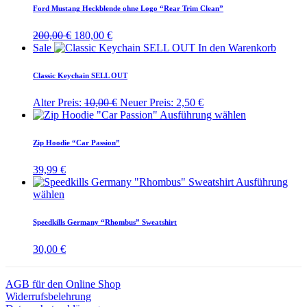
Ford Mustang Heckblende ohne Logo “Rear Trim Clean”
Ursprünglicher
Aktueller
200,00
€
180,00
€
Preis
Preis
Sale
In den Warenkorb
war:
ist:
200,00 €
180,00 €.
Classic Keychain SELL OUT
Ursprünglicher
Aktueller
Alter Preis:
10,00
€
Neuer Preis:
2,50
€
Preis
Preis
Dieses
Ausführung wählen
war:
ist:
Produkt
10,00 €
2,50 €.
weist
Zip Hoodie “Car Passion”
mehrere
Varianten
39,99
€
auf.
Ausführung
Die
Dieses
wählen
Optionen
Produkt
können
weist
Speedkills Germany “Rhombus” Sweatshirt
auf
mehrere
der
Varianten
30,00
€
Produktseite
auf.
gewählt
Die
werden
Optionen
AGB für den Online Shop
können
Widerrufsbelehrung
auf