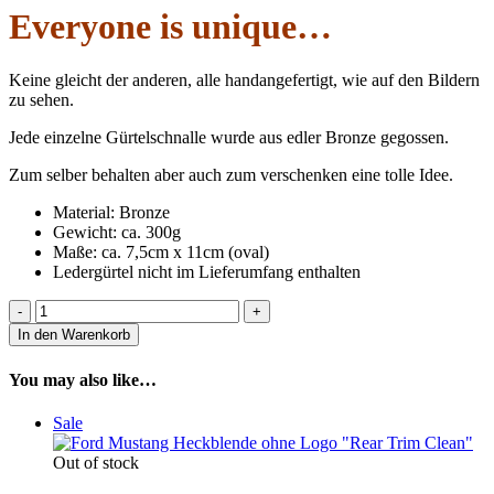
40,00 €
35,00 €.
Everyone is unique…
Keine gleicht der anderen, alle handangefertigt, wie auf den Bildern
zu sehen.
Jede einzelne Gürtelschnalle wurde aus edler Bronze gegossen.
Zum selber behalten aber auch zum verschenken eine tolle Idee.
Material: Bronze
Gewicht: ca. 300g
Maße: ca. 7,5cm x 11cm (oval)
Ledergürtel nicht im Lieferumfang enthalten
Handmade
aus
In den Warenkorb
Bronze
"Speedkills
You may also like…
Buckle"
quantity
Sale
Out of stock